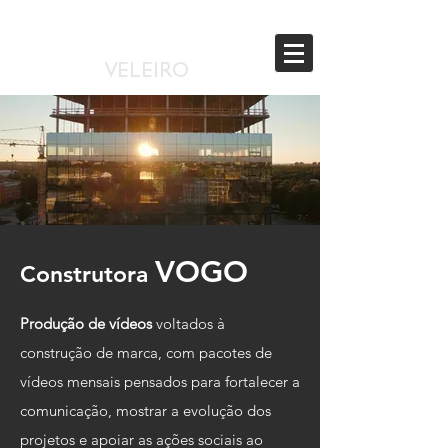
VELEIRO
TV
VOGO
Construtora
Produção de vídeos
voltados à
construção de marca, com pacotes de
vídeos mensais pensados para fortalecer a
comunicação, mostrar a evolução dos
projetos e apoiar as ações sociais ao