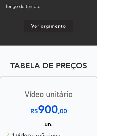
longo do tempo.
Ver orçamento
TABELA DE PREÇOS
Vídeo unitário
900
R$
,00
un.
​√
1 vídeo
profissional