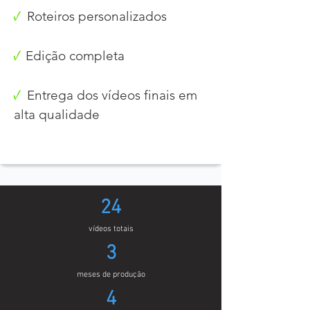
√
Roteiros personalizados​
√
Edição completa
√
Entrega dos vídeos finais em
alta qualidade
24​
vídeos totais
3​
meses de produção
4